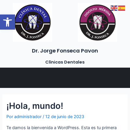
Ir
al
Abrir barra de herramientas
contenido
Dr. Jorge Fonseca Pavon
Clínicas Dentales
¡Hola, mundo!
Por
administrador
/
12 de junio de 2023
Te damos la bienvenida a WordPress. Esta es tu primera